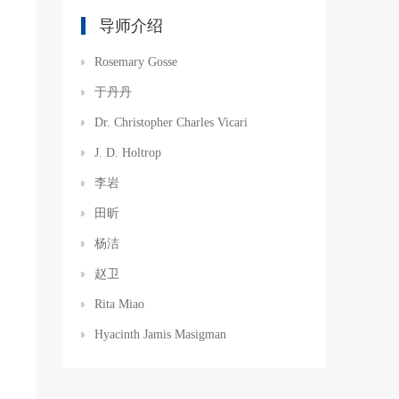
导师介绍
Rosemary Gosse
于丹丹
Dr. Christopher Charles Vicari
J. D. Holtrop
李岩
田昕
杨洁
赵卫
Rita Miao
Hyacinth Jamis Masigman