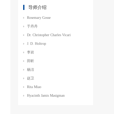
导师介绍
Rosemary Gosse
于丹丹
Dr. Christopher Charles Vicari
J. D. Holtrop
李岩
田昕
杨洁
赵卫
Rita Miao
Hyacinth Jamis Masigman